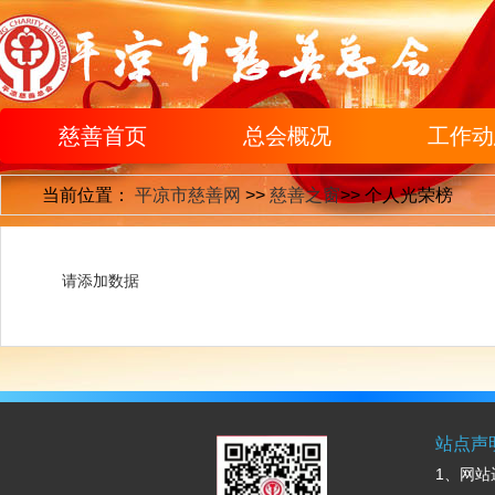
慈善首页
总会概况
工作动
当前位置：
平凉市慈善网
>>
慈善之窗
>>
个人光荣榜
请添加数据
站点声
1、网站