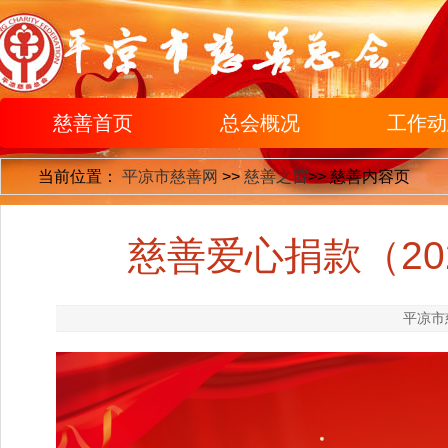
慈善首页
总会概况
工作动
当前位置：
平凉市慈善网
>>
慈善之窗
>>
慈善内容页
慈善爱心捐款（20
平凉市