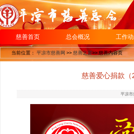
慈善首页
总会概况
工作动
当前位置：
平凉市慈善网
>>
慈善之窗
>>
慈善内容页
慈善爱心捐款（2
平凉市