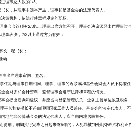
理事总人数的1/3。
书长，从理事中选举产生，理事长是基金会的法定代表人。
决策机构，依法行使章程规定的职权。
事会会议须有2/3以上理事出席方能召开；理事会决议须经出席理事过
事表决，2/3以上通过方为有效：
事长、秘书长；
活动；
并由出席理事审阅、签名。
事任期与理事任期相同。理事、理事的近亲属和基金会财会人员不得兼任
金会财务和会计资料，监督理事会遵守法律和章程的情况。
会提出质询和建议，并应当向登记管理机关、业务主管单位以及税务、
理事长和秘书长不得由现职国家工作人员兼任。基金会的法定代表人，不
国内地的非公募基金会的法定代表人，应当由内地居民担任。
徒刑，刑期执行完毕之日起未逾5年的，因犯罪被判处剥夺政治权利正